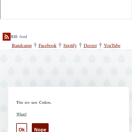
Remote
video
RSS feed
URL
†
†
†
†
Bandcamp
Facebook
Spotify
Deezer
YouTube
This site uses Cookies.
What?
Ok
Nope