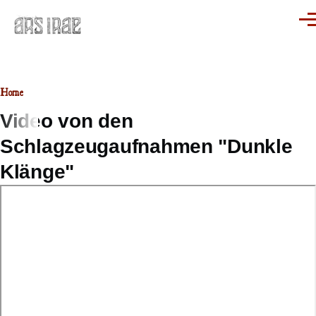
Skip to main content
Men
Home
Breadcrumb
Video von den
Schlagzeugaufnahmen "Dunkle
Klänge"